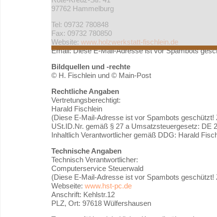
97762 Hammelburg
Tel: 09732 780848
Fax: 09732 780850
Website:
www.holzwerkstatt-fischlein.de
Email:
Diese E-Mail-Adresse ist vor Spambots gesch
Bildquellen und -rechte
© H. Fischlein und © Main-Post
Rechtliche Angaben
Vertretungsberechtigt:
Harald Fischlein
(
Diese E-Mail-Adresse ist vor Spambots geschützt! 
USt.ID.Nr. gemäß § 27 a Umsatzsteuergesetz: DE 
Inhaltlich Verantwortlicher gemäß DDG: Harald Fisch
Technische Angaben
Technisch Verantwortlicher:
Computerservice Steuerwald
(
Diese E-Mail-Adresse ist vor Spambots geschützt! 
Webseite:
www.hst-pc.de
Anschrift: Kehlstr.12
PLZ, Ort: 97618 Wülfershausen