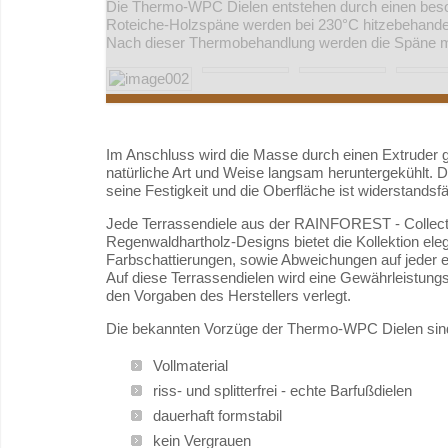
Die Thermo-WPC Dielen entstehen durch einen bes
Roteiche-Holzspäne werden bei 230°C hitzebehandel
Nach dieser Thermobehandlung werden die Späne mit
Im Anschluss wird die Masse durch einen Extruder g
natürliche Art und Weise langsam heruntergekühlt. 
seine Festigkeit und die Oberfläche ist widerstandsf
Jede Terrassendiele aus der RAINFOREST - Collectio
Regenwaldhartholz-Designs bietet die Kollektion el
Farbschattierungen, sowie Abweichungen auf jeder e
Auf diese Terrassendielen wird eine Gewährleistung
den Vorgaben des Herstellers verlegt.
Die bekannten Vorzüge der Thermo-WPC Dielen sin
Vollmaterial
riss- und splitterfrei - echte Barfußdielen
dauerhaft formstabil
kein Vergrauen