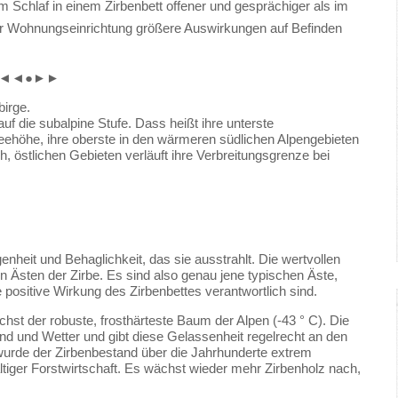
 Schlaf in einem Zirbenbett offener und gesprächiger als im
 der Wohnungseinrichtung größere Auswirkungen auf Befinden
◄◄●►►
birge.
f die subalpine Stufe. Dass heißt ihre unterste
Seehöhe, ihre oberste in den wärmeren südlichen Alpengebieten
h, östlichen Gebieten verläuft ihre Verbreitungsgrenze bei
nheit und Behaglichkeit, das sie ausstrahlt. Die wertvollen
n Ästen der Zirbe. Es sind also genau jene typischen Äste,
e positive Wirkung des Zirbenbettes verantwortlich sind.
hst der robuste, frosthärteste Baum der Alpen (-43 ° C). Die
ind und Wetter und gibt diese Gelassenheit regelrecht an den
wurde der Zirbenbestand über die Jahrhunderte extrem
ltiger Forstwirtschaft. Es wächst wieder mehr Zirbenholz nach,