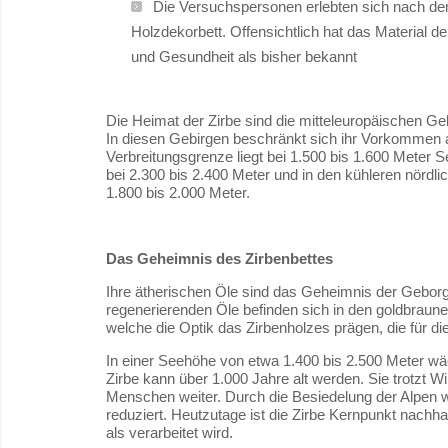
Die Versuchspersonen erlebten sich nach dem
Holzdekorbett. Offensichtlich hat das Material
und Gesundheit als bisher bekannt
Die Heimat der Zirbe sind die mitteleuropäischen Ge
In diesen Gebirgen beschränkt sich ihr Vorkommen au
Verbreitungsgrenze liegt bei 1.500 bis 1.600 Meter 
bei 2.300 bis 2.400 Meter und in den kühleren nördlic
1.800 bis 2.000 Meter.
Das Geheimnis des Zirbenbettes
Ihre ätherischen Öle sind das Geheimnis der Geborge
regenerierenden Öle befinden sich in den goldbraune
welche die Optik das Zirbenholzes prägen, die für di
In einer Seehöhe von etwa 1.400 bis 2.500 Meter wäc
Zirbe kann über 1.000 Jahre alt werden. Sie trotzt W
Menschen weiter. Durch die Besiedelung der Alpen 
reduziert. Heutzutage ist die Zirbe Kernpunkt nachha
als verarbeitet wird.